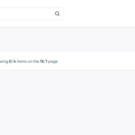
wing
0/4
items on the
15/1
page