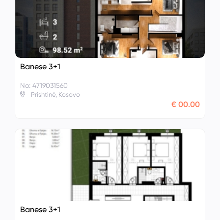
Banese 3+1
No: 4719031560
Prishtinë, Kosovo
€ 00.00
Banese 3+1