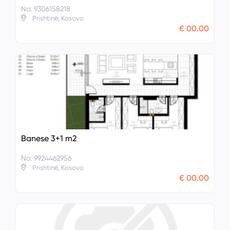
No: 9306158218
Prishtinë, Kosovo
€ 00.00
Banese 3+1 m2
No: 9924462956
Prishtinë, Kosovo
€ 00.00