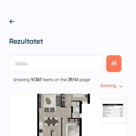
Rezultatet
showing
9/367
items on the
39/41
page
Sorting