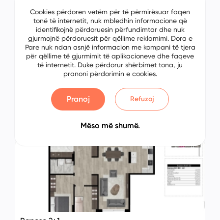
Cookies përdoren vetëm për të përmirësuar faqen
tonë të internetit, nuk mbledhin informacione që
identifikojnë përdoruesin përfundimtar dhe nuk
gjurmojnë përdoruesit për qëllime reklamimi. Dora e
Pare nuk ndan asnjë informacion me kompani të tjera
për qëllime të gjurmimit të aplikacioneve dhe faqeve
të internetit. Duke përdorur shërbimet tona, ju
pranoni përdorimin e cookies.
Banese 2+1
No: 2158555160
Pranoj
Refuzoj
Pejë, Kosovo
€ 00.00
Mëso më shumë.