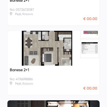
Banese 2+1
No: 0572672087
Pejë, Kosovo
€ 00.00
Banese 2+1
No: 4176698886
Pejë, Kosovo
€ 00.00