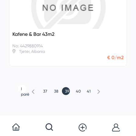
Kafene & Bar 43m2
No: 4429880914
Tjetër, Albania
€ 0/m2
I
37
38
39
40
41
parë