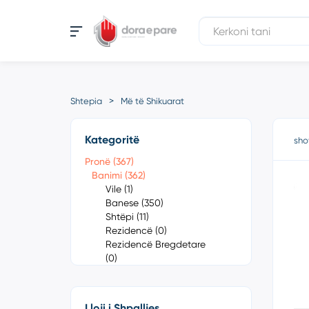
Shtepia
Më të Shikuarat
Kategoritë
sho
Pronë (367)
Banimi (362)
Vile (1)
Banese (350)
Shtëpi (11)
Rezidencë (0)
Rezidencë Bregdetare
(0)
Komerciale (1)
Ndërtesa (0)
Toke (4)
Lloji i Shpalljes