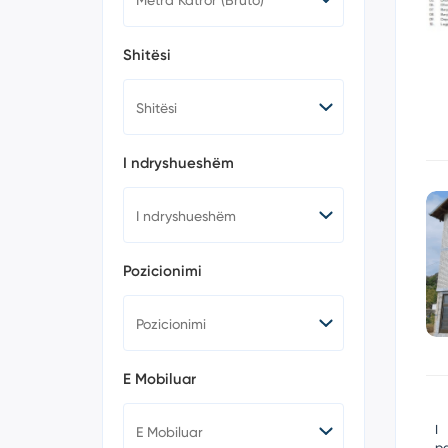
Shitësi
I ndryshueshëm
Pozicionimi
E Mobiluar
I
p