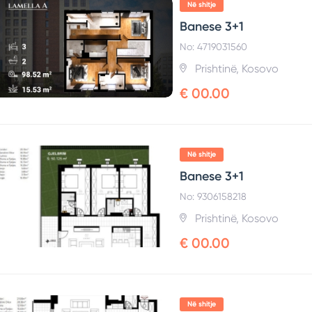
Në shitje
Banese 3+1
No: 4719031560
Prishtinë, Kosovo
€ 00.00
Në shitje
Banese 3+1
No: 9306158218
Prishtinë, Kosovo
€ 00.00
Në shitje