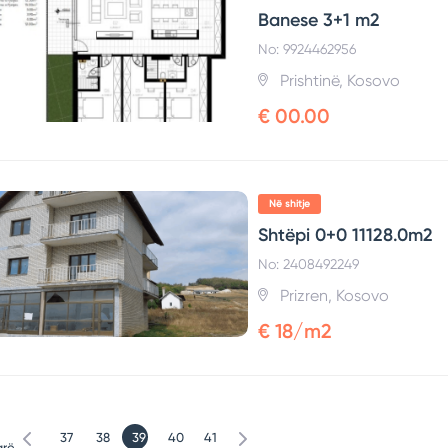
Banese 3+1 m2
No: 9924462956
Prishtinë, Kosovo
€ 00.00
Në shitje
Shtëpi 0+0 11128.0m2
No: 2408492249
Prizren, Kosovo
€ 18/m2
37
38
39
40
41
arë