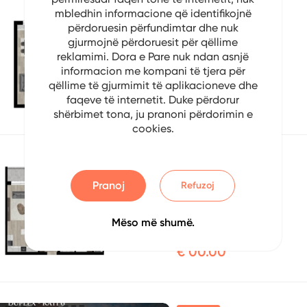
mbledhin informacione që identifikojnë
Në shitje
përdoruesin përfundimtar dhe nuk
Banese 2+1
gjurmojnë përdoruesit për qëllime
reklamimi. Dora e Pare nuk ndan asnjë
No: 4176698886
informacion me kompani të tjera për
Pejë, Kosovo
qëllime të gjurmimit të aplikacioneve dhe
faqeve të internetit. Duke përdorur
€ 00.00
shërbimet tona, ju pranoni përdorimin e
cookies.
Në shitje
Banese 2+1
Pranoj
Refuzoj
No: 2470503210
Mëso më shumë.
Pejë, Kosovo
€ 00.00