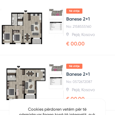
Në shitje
Banese 2+1
No: 2158555160
Pejë, Kosovo
€ 00.00
Në shitje
Banese 2+1
No: 0572672087
Pejë, Kosovo
€ 00.00
Cookies përdoren vetëm për të
përmirësuar faqen tonë të internetit, nuk