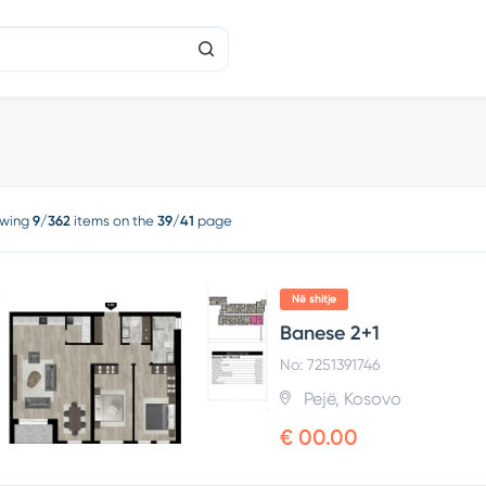
wing
9/362
items on the
39/41
page
Në shitje
Banese 2+1
No: 7251391746
Pejë, Kosovo
€ 00.00