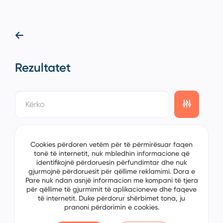
Rezultatet
showing
0/0
items on the
1/0
page
Cookies përdoren vetëm për të përmirësuar faqen
tonë të internetit, nuk mbledhin informacione që
identifikojnë përdoruesin përfundimtar dhe nuk
gjurmojnë përdoruesit për qëllime reklamimi. Dora e
Pare nuk ndan asnjë informacion me kompani të tjera
për qëllime të gjurmimit të aplikacioneve dhe faqeve
të internetit. Duke përdorur shërbimet tona, ju
pranoni përdorimin e cookies.