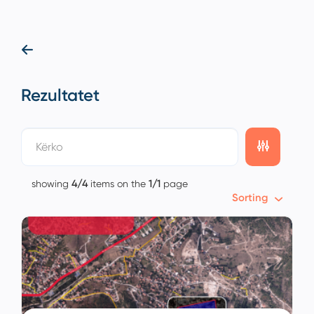
Rezultatet
showing
4/4
items on the
1/1
page
Sorting