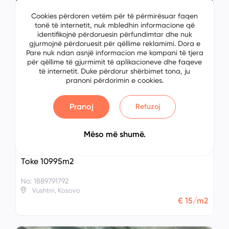
Toke 1000m2
Cookies përdoren vetëm për të përmirësuar faqen
tonë të internetit, nuk mbledhin informacione që
No: 2384483781
identifikojnë përdoruesin përfundimtar dhe nuk
Prishtinë, Kosovo
gjurmojnë përdoruesit për qëllime reklamimi. Dora e
€ 100/m2
Pare nuk ndan asnjë informacion me kompani të tjera
për qëllime të gjurmimit të aplikacioneve dhe faqeve
të internetit. Duke përdorur shërbimet tona, ju
pranoni përdorimin e cookies.
Pranoj
Refuzoj
Mëso më shumë.
Toke 10995m2
No: 1889791792
Vushtrri, Kosovo
€ 15/m2