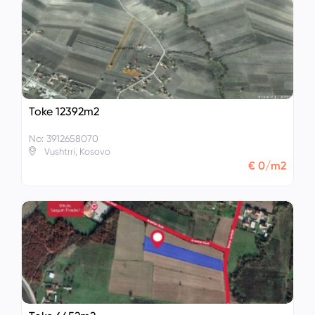
Toke 12392m2
No: 3912658070
Vushtrri, Kosovo
€ 0/m2