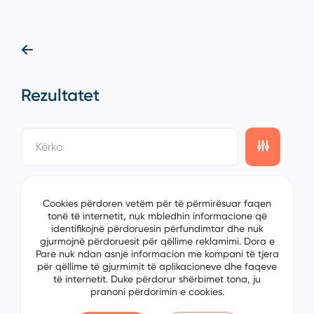
Rezultatet
showing
0/0
items on the
1/0
page
Cookies përdoren vetëm për të përmirësuar faqen
tonë të internetit, nuk mbledhin informacione që
identifikojnë përdoruesin përfundimtar dhe nuk
gjurmojnë përdoruesit për qëllime reklamimi. Dora e
Pare nuk ndan asnjë informacion me kompani të tjera
për qëllime të gjurmimit të aplikacioneve dhe faqeve
të internetit. Duke përdorur shërbimet tona, ju
pranoni përdorimin e cookies.