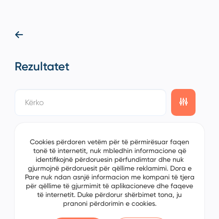
Rezultatet
showing
0/0
items on the
1/0
page
Cookies përdoren vetëm për të përmirësuar faqen
tonë të internetit, nuk mbledhin informacione që
identifikojnë përdoruesin përfundimtar dhe nuk
gjurmojnë përdoruesit për qëllime reklamimi. Dora e
Pare nuk ndan asnjë informacion me kompani të tjera
për qëllime të gjurmimit të aplikacioneve dhe faqeve
të internetit. Duke përdorur shërbimet tona, ju
pranoni përdorimin e cookies.