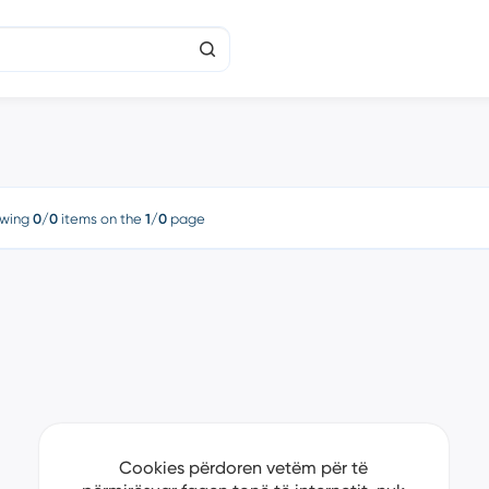
wing
0/0
items on the
1/0
page
Cookies përdoren vetëm për të