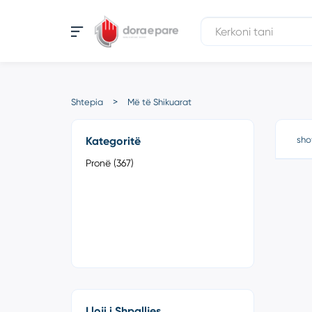
Shtepia
Më të Shikuarat
Kategoritë
sho
Pronë (367)
Lloji i Shpalljes