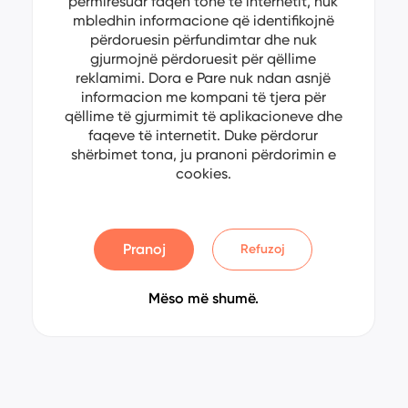
përmirësuar faqen tonë të internetit, nuk
mbledhin informacione që identifikojnë
përdoruesin përfundimtar dhe nuk
gjurmojnë përdoruesit për qëllime
reklamimi. Dora e Pare nuk ndan asnjë
informacion me kompani të tjera për
qëllime të gjurmimit të aplikacioneve dhe
faqeve të internetit. Duke përdorur
shërbimet tona, ju pranoni përdorimin e
cookies.
Pranoj
Refuzoj
Mëso më shumë.