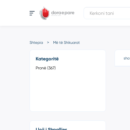
Shtepia
Më të Shikuarat
Kategoritë
sho
Pronë (367)
Lloji i Shpalljes