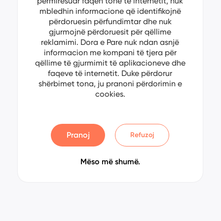
përmirësuar faqen tonë të internetit, nuk
mbledhin informacione që identifikojnë
përdoruesin përfundimtar dhe nuk
gjurmojnë përdoruesit për qëllime
reklamimi. Dora e Pare nuk ndan asnjë
informacion me kompani të tjera për
qëllime të gjurmimit të aplikacioneve dhe
faqeve të internetit. Duke përdorur
shërbimet tona, ju pranoni përdorimin e
cookies.
Pranoj
Refuzoj
Mëso më shumë.