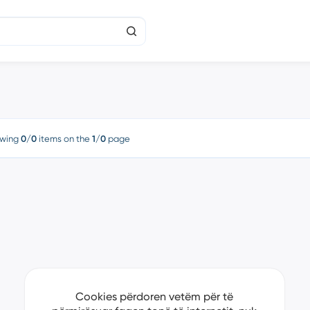
wing
0/0
items on the
1/0
page
Cookies përdoren vetëm për të