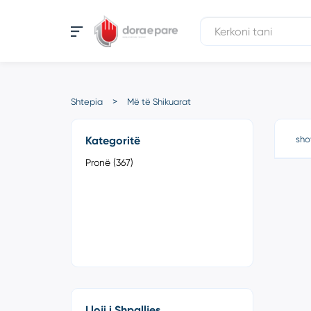
Shtepia
Më të Shikuarat
Kategoritë
sho
Pronë (367)
Lloji i Shpalljes