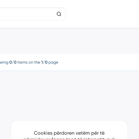
wing
0/0
items on the
1/0
page
Cookies përdoren vetëm për të