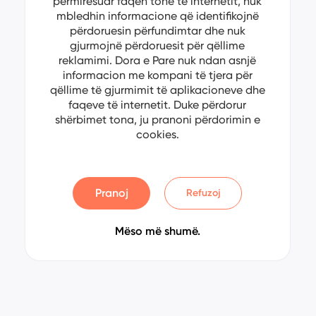
përmirësuar faqen tonë të internetit, nuk
mbledhin informacione që identifikojnë
përdoruesin përfundimtar dhe nuk
gjurmojnë përdoruesit për qëllime
reklamimi. Dora e Pare nuk ndan asnjë
informacion me kompani të tjera për
qëllime të gjurmimit të aplikacioneve dhe
faqeve të internetit. Duke përdorur
shërbimet tona, ju pranoni përdorimin e
cookies.
Pranoj
Refuzoj
Mëso më shumë.