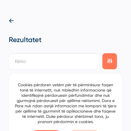
Rezultatet
showing
0/0
items on the
1/0
page
Sorting
Cookies përdoren vetëm për të përmirësuar faqen
tonë të internetit, nuk mbledhin informacione që
identifikojnë përdoruesin përfundimtar dhe nuk
gjurmojnë përdoruesit për qëllime reklamimi. Dora e
Pare nuk ndan asnjë informacion me kompani të tjera
për qëllime të gjurmimit të aplikacioneve dhe faqeve
të internetit. Duke përdorur shërbimet tona, ju
pranoni përdorimin e cookies.