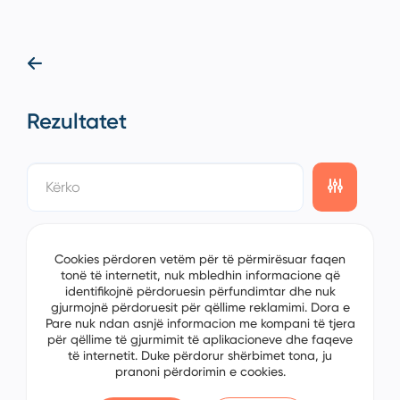
Rezultatet
showing
0/0
items on the
1/0
page
Cookies përdoren vetëm për të përmirësuar faqen
tonë të internetit, nuk mbledhin informacione që
identifikojnë përdoruesin përfundimtar dhe nuk
gjurmojnë përdoruesit për qëllime reklamimi. Dora e
Pare nuk ndan asnjë informacion me kompani të tjera
për qëllime të gjurmimit të aplikacioneve dhe faqeve
të internetit. Duke përdorur shërbimet tona, ju
pranoni përdorimin e cookies.