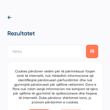
Rezultatet
showing
0/0
items on the
1/0
page
Cookies përdoren vetëm për të përmirësuar faqen
tonë të internetit, nuk mbledhin informacione që
identifikojnë përdoruesin përfundimtar dhe nuk
gjurmojnë përdoruesit për qëllime reklamimi. Dora e
Pare nuk ndan asnjë informacion me kompani të tjera
për qëllime të gjurmimit të aplikacioneve dhe faqeve
të internetit. Duke përdorur shërbimet tona, ju
pranoni përdorimin e cookies.