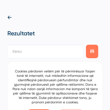
Rezultatet
showing
0/0
items on the
1/0
page
Cookies përdoren vetëm për të përmirësuar faqen
tonë të internetit, nuk mbledhin informacione që
identifikojnë përdoruesin përfundimtar dhe nuk
gjurmojnë përdoruesit për qëllime reklamimi. Dora e
Pare nuk ndan asnjë informacion me kompani të tjera
për qëllime të gjurmimit të aplikacioneve dhe faqeve
të internetit. Duke përdorur shërbimet tona, ju
pranoni përdorimin e cookies.