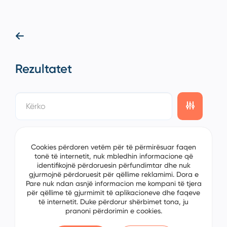
Rezultatet
showing
0/0
items on the
1/0
page
Cookies përdoren vetëm për të përmirësuar faqen
tonë të internetit, nuk mbledhin informacione që
identifikojnë përdoruesin përfundimtar dhe nuk
gjurmojnë përdoruesit për qëllime reklamimi. Dora e
Pare nuk ndan asnjë informacion me kompani të tjera
për qëllime të gjurmimit të aplikacioneve dhe faqeve
të internetit. Duke përdorur shërbimet tona, ju
pranoni përdorimin e cookies.