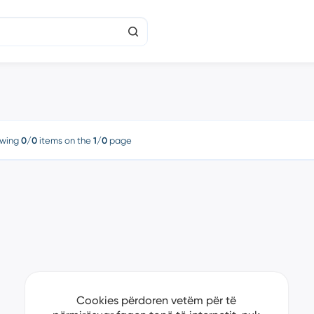
wing
0/0
items on the
1/0
page
Cookies përdoren vetëm për të