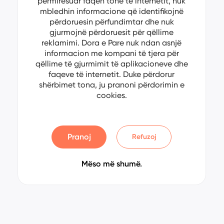
përmirësuar faqen tonë të internetit, nuk
mbledhin informacione që identifikojnë
përdoruesin përfundimtar dhe nuk
gjurmojnë përdoruesit për qëllime
reklamimi. Dora e Pare nuk ndan asnjë
informacion me kompani të tjera për
qëllime të gjurmimit të aplikacioneve dhe
faqeve të internetit. Duke përdorur
shërbimet tona, ju pranoni përdorimin e
cookies.
Pranoj
Refuzoj
Mëso më shumë.