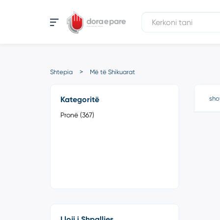
Shtepia
Më të Shikuarat
Kategoritë
sho
Pronë (367)
Lloji i Shpalljes