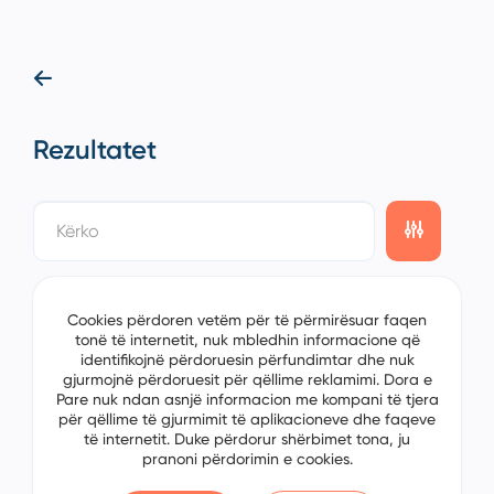
Rezultatet
showing
0/0
items on the
1/0
page
Cookies përdoren vetëm për të përmirësuar faqen
tonë të internetit, nuk mbledhin informacione që
identifikojnë përdoruesin përfundimtar dhe nuk
gjurmojnë përdoruesit për qëllime reklamimi. Dora e
Pare nuk ndan asnjë informacion me kompani të tjera
për qëllime të gjurmimit të aplikacioneve dhe faqeve
të internetit. Duke përdorur shërbimet tona, ju
pranoni përdorimin e cookies.