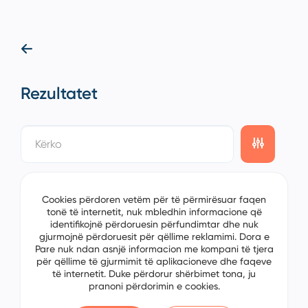
Rezultatet
showing
0/0
items on the
1/0
page
Cookies përdoren vetëm për të përmirësuar faqen
tonë të internetit, nuk mbledhin informacione që
identifikojnë përdoruesin përfundimtar dhe nuk
gjurmojnë përdoruesit për qëllime reklamimi. Dora e
Pare nuk ndan asnjë informacion me kompani të tjera
për qëllime të gjurmimit të aplikacioneve dhe faqeve
të internetit. Duke përdorur shërbimet tona, ju
pranoni përdorimin e cookies.