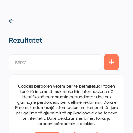
Rezultatet
showing
0/0
items on the
1/0
page
Cookies përdoren vetëm për të përmirësuar faqen
tonë të internetit, nuk mbledhin informacione që
identifikojnë përdoruesin përfundimtar dhe nuk
gjurmojnë përdoruesit për qëllime reklamimi. Dora e
Pare nuk ndan asnjë informacion me kompani të tjera
për qëllime të gjurmimit të aplikacioneve dhe faqeve
të internetit. Duke përdorur shërbimet tona, ju
pranoni përdorimin e cookies.