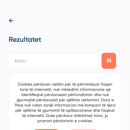
Rezultatet
showing
0/0
items on the
1/0
page
Cookies përdoren vetëm për të përmirësuar faqen
tonë të internetit, nuk mbledhin informacione që
identifikojnë përdoruesin përfundimtar dhe nuk
gjurmojnë përdoruesit për qëllime reklamimi. Dora e
Pare nuk ndan asnjë informacion me kompani të tjera
për qëllime të gjurmimit të aplikacioneve dhe faqeve
të internetit. Duke përdorur shërbimet tona, ju
pranoni përdorimin e cookies.