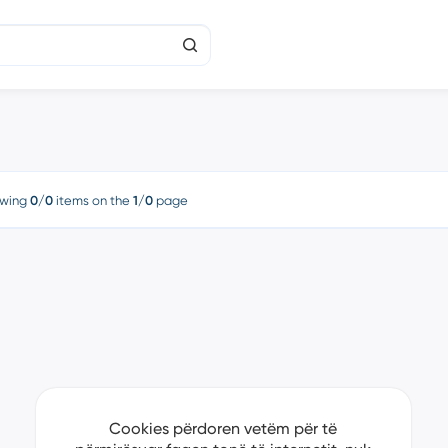
wing
0/0
items on the
1/0
page
Cookies përdoren vetëm për të