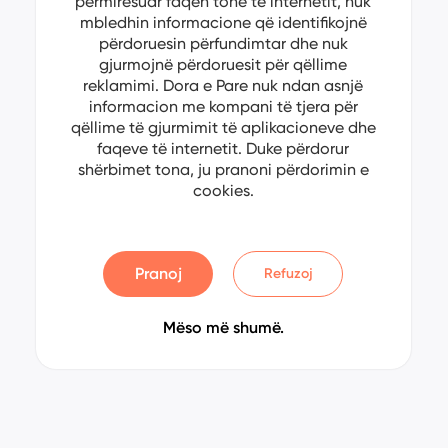
përmirësuar faqen tonë të internetit, nuk
mbledhin informacione që identifikojnë
përdoruesin përfundimtar dhe nuk
gjurmojnë përdoruesit për qëllime
reklamimi. Dora e Pare nuk ndan asnjë
informacion me kompani të tjera për
qëllime të gjurmimit të aplikacioneve dhe
faqeve të internetit. Duke përdorur
shërbimet tona, ju pranoni përdorimin e
cookies.
Pranoj
Refuzoj
Mëso më shumë.