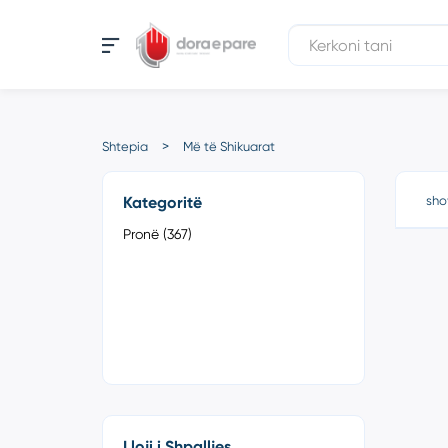
Shtepia
Më të Shikuarat
Kategoritë
sho
Pronë (367)
Lloji i Shpalljes