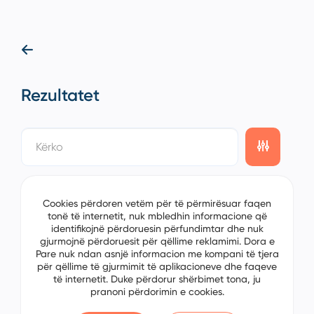
Rezultatet
showing
0/0
items on the
1/0
page
Cookies përdoren vetëm për të përmirësuar faqen
tonë të internetit, nuk mbledhin informacione që
identifikojnë përdoruesin përfundimtar dhe nuk
gjurmojnë përdoruesit për qëllime reklamimi. Dora e
Pare nuk ndan asnjë informacion me kompani të tjera
për qëllime të gjurmimit të aplikacioneve dhe faqeve
të internetit. Duke përdorur shërbimet tona, ju
pranoni përdorimin e cookies.