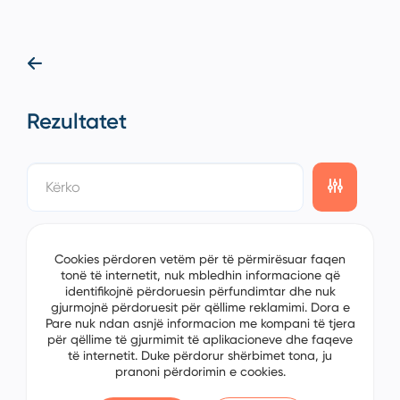
Rezultatet
showing
0/0
items on the
1/0
page
Cookies përdoren vetëm për të përmirësuar faqen
tonë të internetit, nuk mbledhin informacione që
identifikojnë përdoruesin përfundimtar dhe nuk
gjurmojnë përdoruesit për qëllime reklamimi. Dora e
Pare nuk ndan asnjë informacion me kompani të tjera
për qëllime të gjurmimit të aplikacioneve dhe faqeve
të internetit. Duke përdorur shërbimet tona, ju
pranoni përdorimin e cookies.