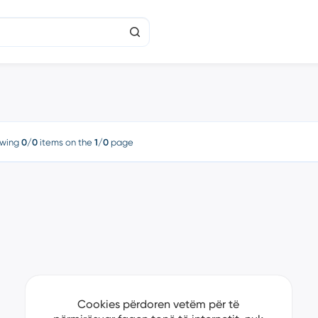
wing
0/0
items on the
1/0
page
Cookies përdoren vetëm për të