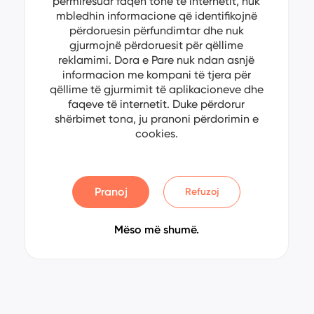
përmirësuar faqen tonë të internetit, nuk
mbledhin informacione që identifikojnë
përdoruesin përfundimtar dhe nuk
gjurmojnë përdoruesit për qëllime
reklamimi. Dora e Pare nuk ndan asnjë
informacion me kompani të tjera për
qëllime të gjurmimit të aplikacioneve dhe
faqeve të internetit. Duke përdorur
shërbimet tona, ju pranoni përdorimin e
cookies.
Pranoj
Refuzoj
Mëso më shumë.