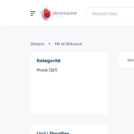
Shtepia
Më të Shikuarat
Kategoritë
sho
Pronë (367)
Lloji i Shpalljes