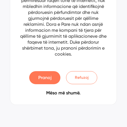
përmirësuar faqen tonë të internetit, nuk
mbledhin informacione që identifikojnë
përdoruesin përfundimtar dhe nuk
gjurmojnë përdoruesit për qëllime
reklamimi. Dora e Pare nuk ndan asnjë
informacion me kompani të tjera për
qëllime të gjurmimit të aplikacioneve dhe
faqeve të internetit. Duke përdorur
shërbimet tona, ju pranoni përdorimin e
cookies.
Pranoj
Refuzoj
Mëso më shumë.