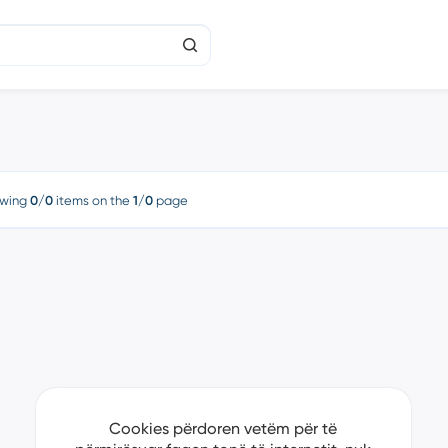
wing
0/0
items on the
1/0
page
Cookies përdoren vetëm për të