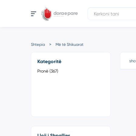
Shtepia
Më të Shikuarat
Kategoritë
sho
Pronë (367)
Lloji i Shpalljes