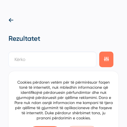
Rezultatet
showing
0/0
items on the
1/0
page
Cookies përdoren vetëm për të përmirësuar faqen
tonë të internetit, nuk mbledhin informacione që
identifikojnë përdoruesin përfundimtar dhe nuk
gjurmojnë përdoruesit për qëllime reklamimi. Dora e
Pare nuk ndan asnjë informacion me kompani të tjera
për qëllime të gjurmimit të aplikacioneve dhe faqeve
të internetit. Duke përdorur shërbimet tona, ju
pranoni përdorimin e cookies.