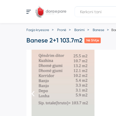
Faqja kryesore
Pronë
Banimi
Banese
Ba
Banese 2+1 103.7m2
Në Shitje