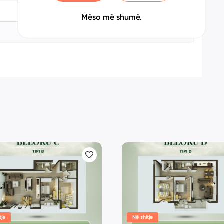
17
Mëso më shumë.
Jo
tje
Në shitje