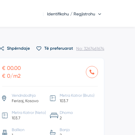
Identifikohu / Regjistrohu
Shpërndaje
Të preferuarat
No: 3267461674
€ 00.00
€ 0/m2
Vendndodhja
Metra Katror (Bruto)
Ferizaj, Kosovo
103.7
Metra Katror (Neto)
Dhoma
103.7
2
Ballkon
Banjo