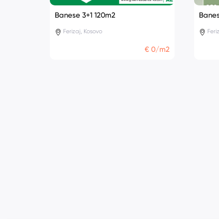
Banese 3+1 120m2
Banes
Ferizaj, Kosovo
Feri
€ 0/m2