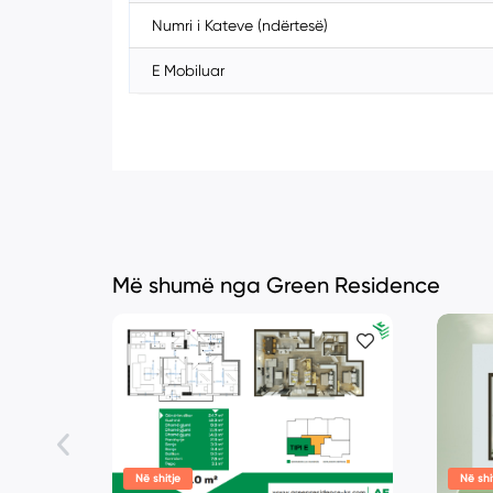
Numri i Kateve (ndërtesë)
E Mobiluar
Më shumë nga Green Residence
Në shitje
Në shi