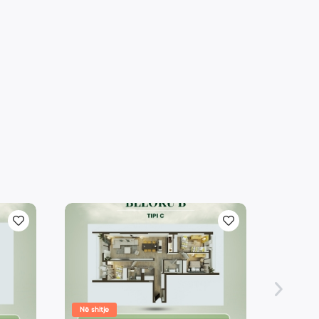
Në shitje
Në shitje