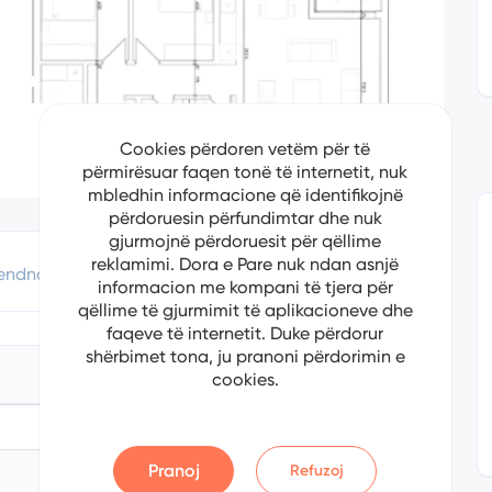
Cookies përdoren vetëm për të
përmirësuar faqen tonë të internetit, nuk
mbledhin informacione që identifikojnë
përdoruesin përfundimtar dhe nuk
gjurmojnë përdoruesit për qëllime
reklamimi. Dora e Pare nuk ndan asnjë
endndodhje
Apliko Për Kredi
informacion me kompani të tjera për
qëllime të gjurmimit të aplikacioneve dhe
faqeve të internetit. Duke përdorur
shërbimet tona, ju pranoni përdorimin e
cookies.
9/2/2024
Pranoj
Refuzoj
5