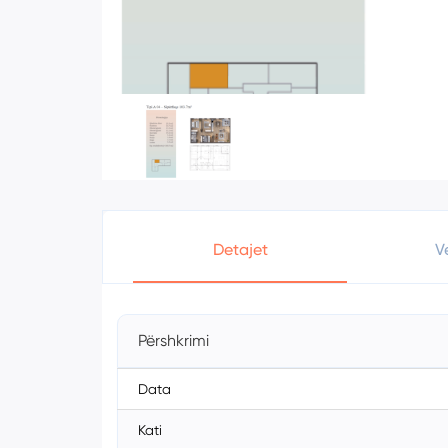
Detajet
V
Përshkrimi
Data
Kati