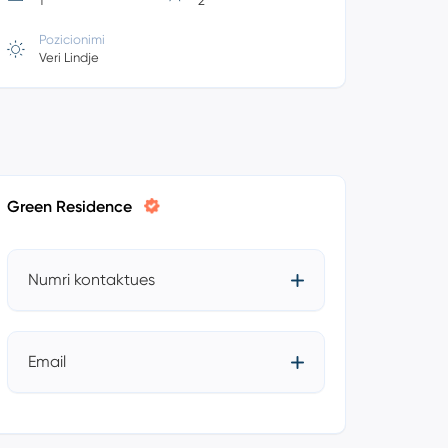
1
2
Pozicionimi
Veri Lindje
Green Residence
Numri kontaktues
Email