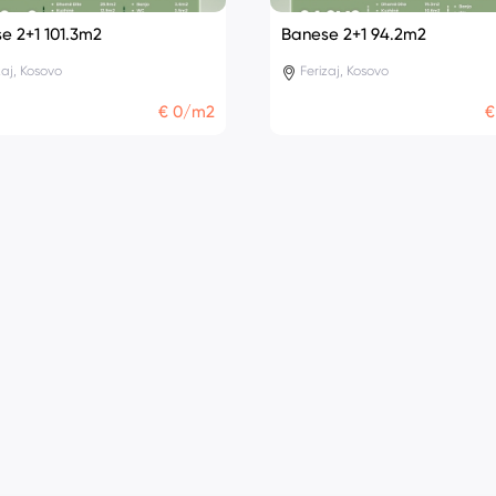
e 2+1 101.3m2
Banese 2+1 94.2m2
zaj, Kosovo
Ferizaj, Kosovo
€ 0/m2
€