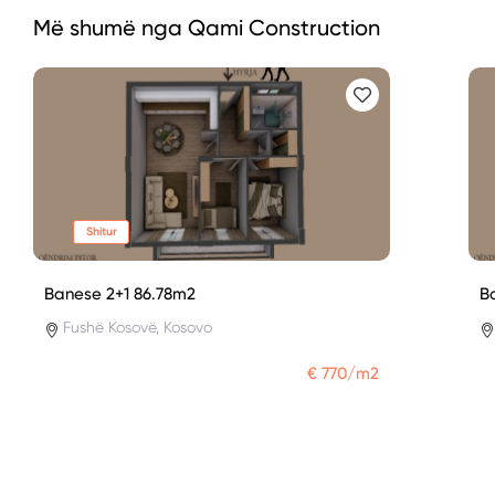
Më shumë nga Qami Construction
Shitur
Banese 2+1 86.78m2
B
Fushë Kosovë, Kosovo
€ 770/m2