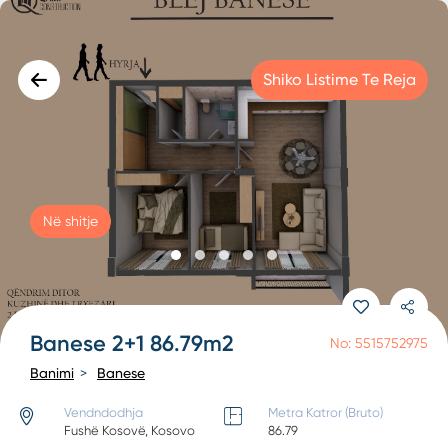
Shiko Listime Te Reja
Në shitje
Banese 2+1 86.79m2
No: 5515752975
Banimi
Banese
Vendndodhja
Metra Katror (Bruto)
Fushë Kosovë, Kosovo
86.79