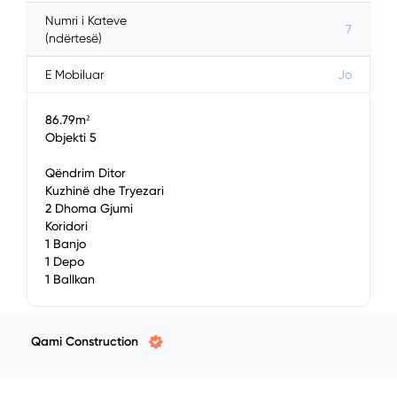
Numri i Kateve
7
(ndërtesë)
E Mobiluar
Jo
86.79m²
Objekti 5
Qëndrim Ditor
Kuzhinë dhe Tryezari
2 Dhoma Gjumi
Koridori
1 Banjo
1 Depo
1 Ballkan
Qami Construction