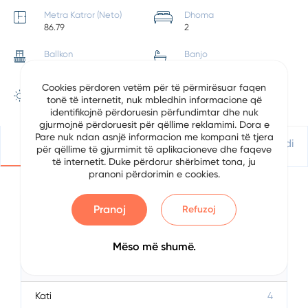
Metra Katror (Neto)
Dhoma
86.79
2
Ballkon
Banjo
1
1
Cookies përdoren vetëm për të përmirësuar faqen
Pozicionimi
tonë të internetit, nuk mbledhin informacione që
Veri Perëndim
identifikojnë përdoruesin përfundimtar dhe nuk
gjurmojnë përdoruesit për qëllime reklamimi. Dora e
Pare nuk ndan asnjë informacion me kompani të tjera
Detajet
Vendndodhje
Apliko Për Kredi
për qëllime të gjurmimit të aplikacioneve dhe faqeve
të internetit. Duke përdorur shërbimet tona, ju
pranoni përdorimin e cookies.
Përshkrimi
Pranoj
Refuzoj
Data
4/17/2024
Mëso më shumë.
Pagesa Mujore
0
Kati
4