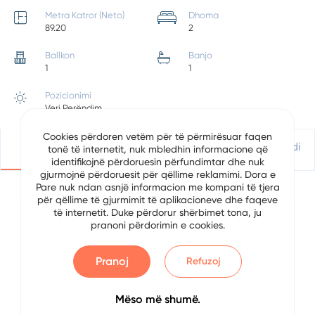
Metra Katror (Neto)
Dhoma
89.20
2
Ballkon
Banjo
1
1
Pozicionimi
Veri Perëndim
Cookies përdoren vetëm për të përmirësuar faqen
Detajet
Vendndodhje
Apliko Për Kredi
tonë të internetit, nuk mbledhin informacione që
identifikojnë përdoruesin përfundimtar dhe nuk
gjurmojnë përdoruesit për qëllime reklamimi. Dora e
Pare nuk ndan asnjë informacion me kompani të tjera
për qëllime të gjurmimit të aplikacioneve dhe faqeve
Përshkrimi
të internetit. Duke përdorur shërbimet tona, ju
pranoni përdorimin e cookies.
Data
4/25/2024
Pranoj
Refuzoj
Pagesa Mujore
0.00
Mëso më shumë.
Kati
11