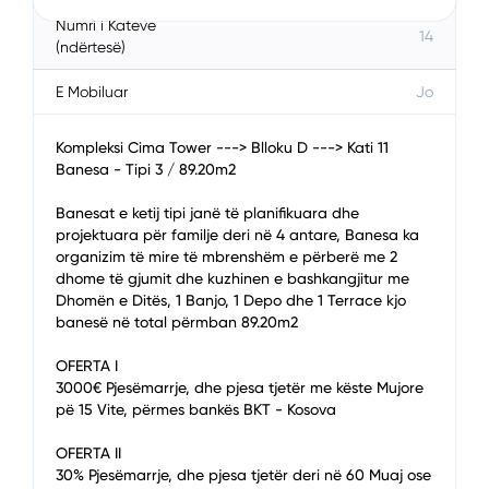
Numri i Kateve
14
(ndërtesë)
E Mobiluar
Jo
Kompleksi Cima Tower ---> Blloku D ---> Kati 11
Banesa - Tipi 3 / 89.20m2
Banesat e ketij tipi janë të planifikuara dhe
projektuara për familje deri në 4 antare, Banesa ka
organizim të mire të mbrenshëm e përberë me 2
dhome të gjumit dhe kuzhinen e bashkangjitur me
Dhomën e Ditës, 1 Banjo, 1 Depo dhe 1 Terrace kjo
banesë në total përmban 89.20m2
OFERTA I
3000€ Pjesëmarrje, dhe pjesa tjetër me këste Mujore
pë 15 Vite, përmes bankës BKT - Kosova
OFERTA II
30% Pjesëmarrje, dhe pjesa tjetër deri në 60 Muaj ose