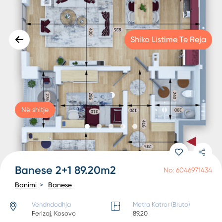
Shiko Listime Te Reja
Në shitje
Banese 2+1 89.20m2
No: 6046971434
Banimi
Banese
Vendndodhja
Metra Katror (Bruto)
Ferizaj, Kosovo
89.20