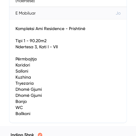
(ndërtesë)
E Mobiluar
Jo
Kompleksi Ami Residence - Prishtinë
Tipi 1 - 90.20m2
Ndertesa 3, Kati I - VII
Përmbajtja
Koridori
Salloni
Kuzhina
Tryezaria
Dhomë Gjumi
Dhomë Gjumi
Banjo
WC
Ballkoni
Indigo Shpk