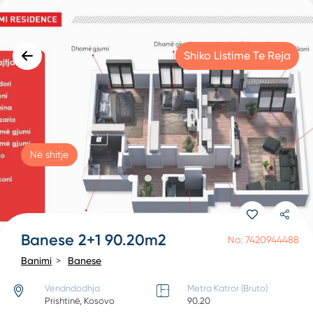
Shiko Listime Te Reja
Në shitje
Banese 2+1 90.20m2
No: 7420944488
Banimi
Banese
Vendndodhja
Metra Katror (Bruto)
Prishtinë, Kosovo
90.20