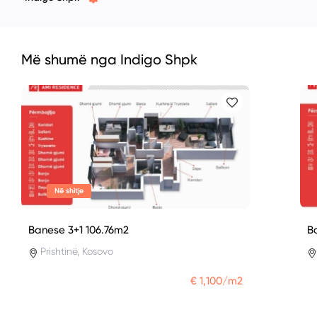
Më shumë nga Indigo Shpk
Në shitje
Banese 3+1 106.76m2
B
Prishtinë, Kosovo
€ 1,100/m2