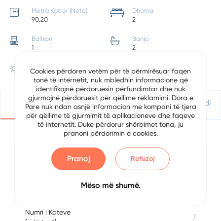
Metra Katror (Neto)
Dhoma
90.20
2
Ballkon
Banjo
1
2
Pozicionimi
Cookies përdoren vetëm për të përmirësuar faqen
Jug Perëndim
tonë të internetit, nuk mbledhin informacione që
identifikojnë përdoruesin përfundimtar dhe nuk
gjurmojnë përdoruesit për qëllime reklamimi. Dora e
Detajet
Vendndodhje
Apliko Për Kredi
Pare nuk ndan asnjë informacion me kompani të tjera
për qëllime të gjurmimit të aplikacioneve dhe faqeve
të internetit. Duke përdorur shërbimet tona, ju
pranoni përdorimin e cookies.
Përshkrimi
Pranoj
Refuzoj
Data
6/5/2024
Mëso më shumë.
Kati
1
Numri i Kateve
7