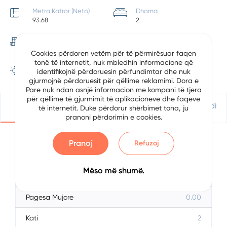
Metra Katror (Neto)
Dhoma
93.68
2
Ballkon
Banjo
1
1
Cookies përdoren vetëm për të përmirësuar faqen
tonë të internetit, nuk mbledhin informacione që
Pozicionimi
identifikojnë përdoruesin përfundimtar dhe nuk
Veri
gjurmojnë përdoruesit për qëllime reklamimi. Dora e
Pare nuk ndan asnjë informacion me kompani të tjera
për qëllime të gjurmimit të aplikacioneve dhe faqeve
Detajet
Vendndodhje
Apliko Për Kredi
të internetit. Duke përdorur shërbimet tona, ju
pranoni përdorimin e cookies.
Pranoj
Refuzoj
Përshkrimi
Mëso më shumë.
Data
7/10/2024
Pagesa Mujore
0.00
Kati
2