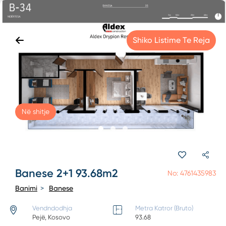
Shiko Listime Te Reja
Në shitje
Banese 2+1 93.68m2
No: 4761435983
Banimi
Banese
Vendndodhja
Metra Katror (Bruto)
Pejë, Kosovo
93.68