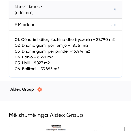
Numri i Kateve
5
(ndërtesë)
E Mobiluar
Jo
01. Qëndrimi ditor, Kuzhina dhe tryezaria - 29.790 m2
02. Dhomë gjumi për fëmijë - 18.751 m2
03. Dhomë gjumi për prindër -16.474 m2
04. Banjo - 6.791 m2
05. Holli - 9.827 m2
06. Ballkoni - 33.895 m2
Aldex Group
Më shumë nga Aldex Group