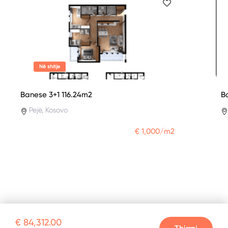
Në shitje
Banese 3+1 116.24m2
B
Pejë, Kosovo
€ 1,000/m2
€ 84,312.00