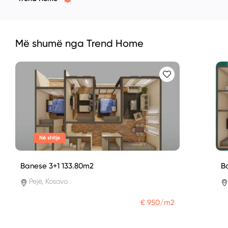
Më shumë nga Trend Home
Në shitje
Banese 3+1 133.80m2
B
Pejë, Kosovo
€ 950/m2