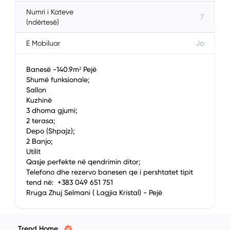
Numri i Kateve
7
(ndërtesë)
E Mobiluar
Jo
Banesë -140.9m² Pejë
Shumë funksionale;
Sallon
Kuzhinë
3 dhoma gjumi;
2 terasa;
Depo (Shpajz);
2 Banjo;
Utilit
Qasje perfekte në qendrimin ditor;
Telefono dhe rezervo banesen qe i pershtatet tipit
tend në: +383 049 651 751
Rruga Zhuj Selmani ( Lagjia Kristal) - Pejë
Trend Home