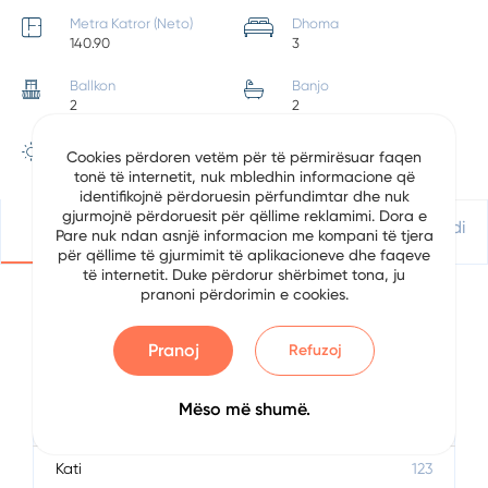
Metra Katror (Neto)
Dhoma
140.90
3
Ballkon
Banjo
2
2
Pozicionimi
Cookies përdoren vetëm për të përmirësuar faqen
Veri Lindje
tonë të internetit, nuk mbledhin informacione që
identifikojnë përdoruesin përfundimtar dhe nuk
gjurmojnë përdoruesit për qëllime reklamimi. Dora e
Detajet
Vendndodhje
Apliko Për Kredi
Pare nuk ndan asnjë informacion me kompani të tjera
për qëllime të gjurmimit të aplikacioneve dhe faqeve
të internetit. Duke përdorur shërbimet tona, ju
pranoni përdorimin e cookies.
Përshkrimi
Pranoj
Refuzoj
Data
3/25/2024
Mëso më shumë.
Pagesa Mujore
0.00
Kati
123