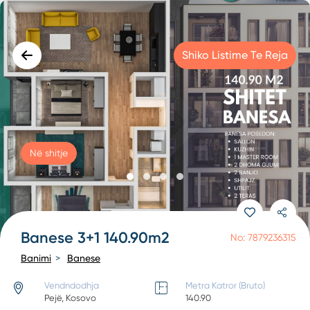
Shiko Listime Te Reja
Në shitje
Banese 3+1 140.90m2
No: 7879236315
Banimi
Banese
Vendndodhja
Metra Katror (Bruto)
Pejë, Kosovo
140.90