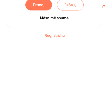
Pranoj
Refuzoj
Me kujto
Keni harruar fjalëkalimin?
Mëso më shumë.
Identifikohu
Regjistrohu