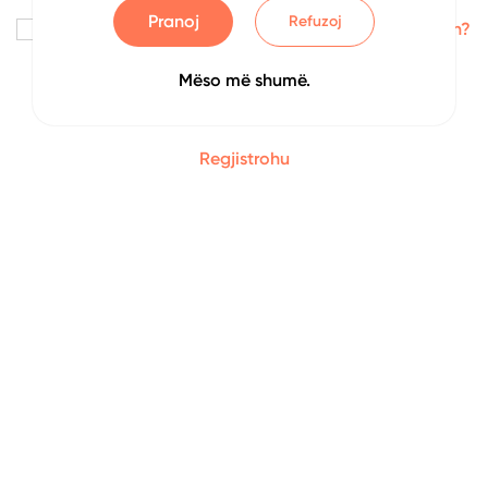
Pranoj
Refuzoj
Me kujto
Keni harruar fjalëkalimin?
Mëso më shumë.
Identifikohu
Regjistrohu