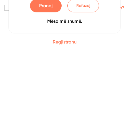
Pranoj
Refuzoj
Me kujto
Keni harruar fjalëkalimin?
Mëso më shumë.
Identifikohu
Regjistrohu