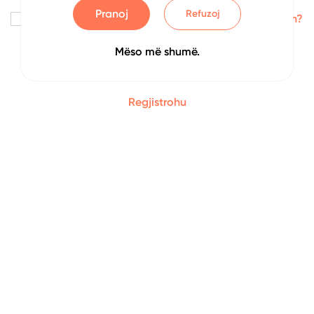
Pranoj
Refuzoj
Me kujto
Keni harruar fjalëkalimin?
Mëso më shumë.
Identifikohu
Regjistrohu