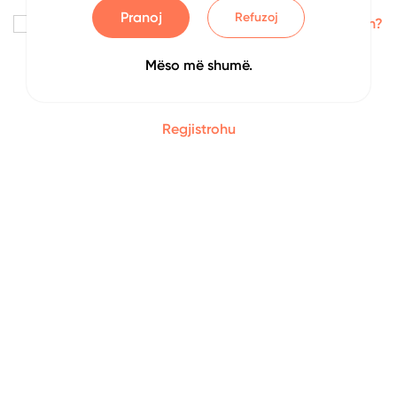
Pranoj
Refuzoj
Me kujto
Keni harruar fjalëkalimin?
Mëso më shumë.
Identifikohu
Regjistrohu