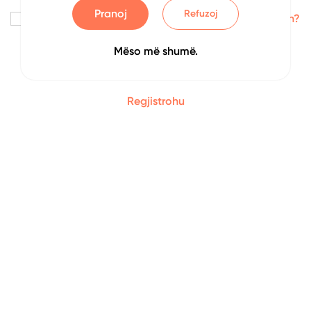
Pranoj
Refuzoj
Me kujto
Keni harruar fjalëkalimin?
Mëso më shumë.
Identifikohu
Regjistrohu