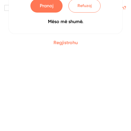
Pranoj
Refuzoj
Me kujto
Keni harruar fjalëkalimin?
Mëso më shumë.
Identifikohu
Regjistrohu