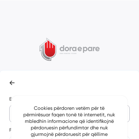
Emaili
Cookies përdoren vetëm për të
përmirësuar faqen tonë të internetit, nuk
mbledhin informacione që identifikojnë
përdoruesin përfundimtar dhe nuk
Fjalëkalim
gjurmojnë përdoruesit për qëllime