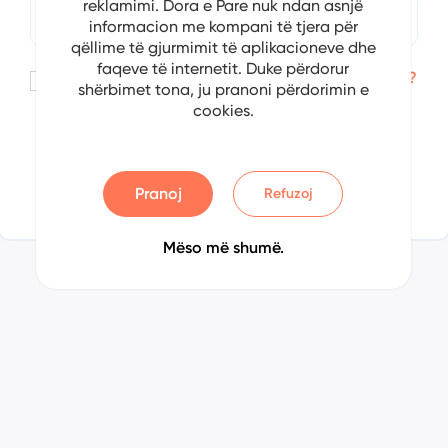
reklamimi. Dora e Pare nuk ndan asnjë
informacion me kompani të tjera për
qëllime të gjurmimit të aplikacioneve dhe
faqeve të internetit. Duke përdorur
Keni harruar fjalëkalimin?
Me kujto
shërbimet tona, ju pranoni përdorimin e
cookies.
Identifikohu
Regjistrohu
Pranoj
Refuzoj
Mëso më shumë.