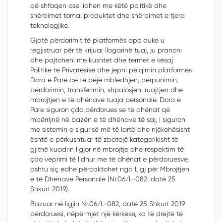
që shfaqen ose lidhen me këtë politikë dhe
shërbimet toma, produktet dhe shërbimet e tjera
teknologjike.
Gjatë përdorimit të platformës apo duke u
regjistruar për të krijuar llogarinë tuaj, ju pranoni
dhe pajtoheni me kushtet dhe termet e kësaj
Politike të Privatësisë dhe jepni pëlqimin platformës
Dora e Pare që të bëjë mbledhjen, përpunimin,
përdorimin, transferimin, shpalosjen, ruajtjen dhe
mbrojtjen e të dhënave tuaja personale. Dora e
Pare siguron
çdo
përdorues se të dhënat që
mbërrijnë në bazën e të dhënave të saj, i siguron
me sistemin e sigurisë më të lartë dhe njëkohësisht
është
e përkushtuar të zbatojë kategorikisht të
gjithë kuadrin ligjor në mbrojtje dhe respektim të
çdo
veprimi të lidhur me të dhënat e përdoruesve,
ashtu siç edhe përcaktohet nga Ligj për Mbrojtjen
e të Dhënave Personale (Nr.06/L-082, datë 25
Shkurt 2019).
Bazuar në ligjin Nr.06/L-082, datë 25 Shkurt 2019
përdoruesi, nëpërmjet një kërkese, ka të drejtë të