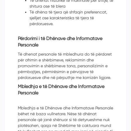
Të dhënat historike të makinave për shitje, t
ë
shitura ose t
ë
blera
Të dhëna të tjera që shfaqin preferencat,
sjelljet ose karakteristika të tjera të
përdoruesve.
Përdorimi i të Dhënave dhe Informatave
Personale
T
ë
dhenat personale të mbledhura do të përdoret
për ofrimin e shërbimeve, reklamimin dhe
promovimin e shërbimeve tona, personalizimin e
përmbajtjes, përmirësimin e përvojave të
përdoruesve dhe n
ë
përputhje me korniz
ë
n ligjore.
Mbledhja e të Dhënave dhe Informatave
Personale
Mbledhja e të Dhënave dhe Informatave Personale
bëhet në baza vullnetare. Nëse të dhënat
personale që jan
ë
shënuar si t
ë
detyrueshme nuk
plot
ë
sohen, qasja në Shërbime të caktuara mund