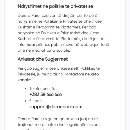
Ndryshimet në politikë të privatësisë
Dora e Pare rezervon të drejt
ë
n për të bërë
ndryshime në Politikën e Privatësisë dhe / ose
Kushtet e Përdorimit t
ë
Platform
ë
s. P
ë
r
çdo
ndryshim në Politikën e Privatësisë dhe / ose
Kushtet e Përdorimit t
ë
Platform
ë
s, do t
ë
jeni t
ë
informuar p
ë
rmes publikimeve n
ë
webfaqen ton
ë
dhe n
ë
mediat tona sociale.
Ankesat dhe Sugjerimet
Për
çdo
sugjerim ose ankesë rreth Politik
ë
s t
ë
Privat
ë
si
ë
, ju mund të na kontaktoni n
ë
k
ë
to
kanale:
Telefononi në:
+383 38 666 666
E-mail:
support@doraepare.com
Dora e Pare ju siguron që ankesa juaj do të
trajtohet me prioritet dhe llogaridhënie sipas