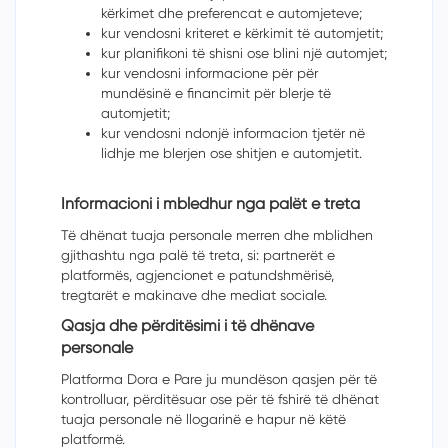
kërkimet dhe preferencat e automjeteve;
kur vendosni kriteret e kërkimit të automjetit;
kur planifikoni të shisni ose blini një automjet;
kur vendosni informacione për për
mund
ë
sin
ë
e financimit p
ë
r blerje t
ë
automjetit;
kur vendosni ndonjë informacion tjetër në
lidhje me blerjen ose shitjen e automjetit.
Informacioni i mbledhur nga palët e treta
Të dhënat tuaja personale merren dhe mblidhen
gjithashtu nga palë të treta, si: partnerët e
platformës, agjencionet e patundshm
ë
ris
ë
,
tregtarët e makinave dhe mediat sociale.
Qasja dhe përditësimi i të dhënave
personale
Platforma Dora e Pare ju mund
ëson
qasjen p
ër
të
kontrolluar, p
ë
rdit
ë
suar
ose p
ë
r t
ë
fshir
ë
t
ë
dh
ë
nat
tuaja personale n
ë
llogarin
ë
e hapur n
ë
k
ë
t
ë
platform
ë
.