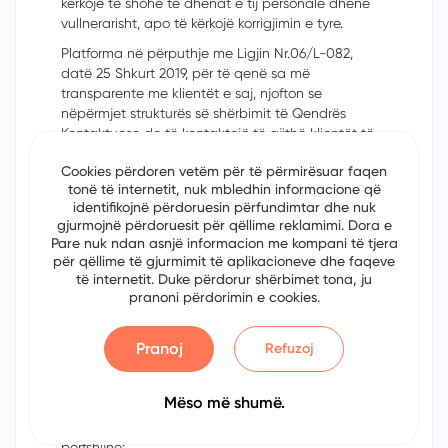
kërkojë të shohë të dhënat e tij personale dhënë
vullnerarisht, apo të kërkojë korrigjimin e tyre.
Platforma në përputhje me Ligjin Nr.06/L-082,
datë 25 Shkurt 2019, për të qenë sa më
transparente me klientët e saj, njofton se
nëpërmjet strukturës së shërbimit të Qendrës
Kontaktuese do të kontaktojë të gjithë klientët të
cilët kanë raportuar një problem/
çështje
si dhe në
Cookies përdoren vetëm për të përmirësuar faqen
përgjigje të ankesave/sugjerimeve. Kjo telefonatë
tonë të internetit, nuk mbledhin informacione që
e cila del nga struktura e shërbimit të Qendrës
identifikojnë përdoruesin përfundimtar dhe nuk
Kontaktuese do të regjistrohet/inçizohet.
gjurmojnë përdoruesit për qëllime reklamimi. Dora e
Pare nuk ndan asnjë informacion me kompani të tjera
Politika e mëposhtme e privatësisë ofron një
për qëllime të gjurmimit të aplikacioneve dhe faqeve
përmbledhje rreth të dh
ë
nave dhe informatave
të internetit. Duke përdorur shërbimet tona, ju
tuaja personale të mbledhura dhe se si ato
pranoni përdorimin e cookies.
përdoren nga ne. T
ë
dh
ë
nat dhe informatat
personale t
ë
mbledhura ndryshojnë në varësi të
natyrës së shërbimit të kërkuar.
Pranoj
Refuzoj
Lloji i të Dhënave dhe Informatave
Personale
Mëso më shumë.
Të dhënat personale që ne mund t’i mbledhim
përfshijnë: