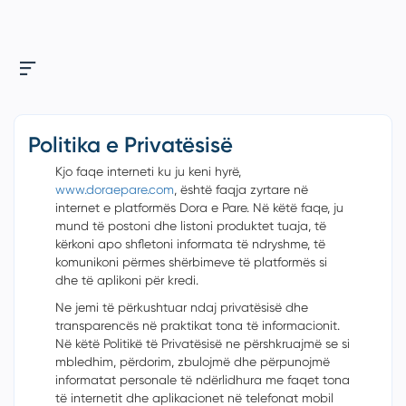
Politika e Privatësisë
Kjo faqe interneti ku ju keni hyrë,
www.doraepare.com
,
është
faqja zyrtare në
internet e platformës Dora e Pare. Në këtë faqe, j
u
mund të postoni dhe listoni produktet tuaja, të
kërkoni apo shfletoni informata të ndryshme, të
komunikoni përmes sh
ë
rbimeve të platformës si
dhe të aplikoni për kredi.
Ne jemi të përkushtuar ndaj privatësisë dhe
transparencës në praktikat tona të informacionit.
Në këtë Politikë të Privatësisë ne përshkruajmë se si
mbledhim, përdorim, zbulojmë dhe përpunojmë
informatat personale t
ë
nd
ë
rlidhura me faqet tona
të internetit dhe aplikacionet n
ë
telefonat mobil