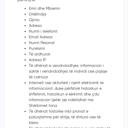
Emri dhe Mbiemri
Ditëlindja
Gjinia
Adresa
Numri i telefonit
Email Adresa
Numri Pesonal
Punësimi
Të ardhurat
Adresa IP
Të dhënat e vendndodhjes: informacion i
saktë i vendndodhjes t
ë
individi ose pajisje
të caktuar
Interneti ose aktiviteti i rrjetit elektronik te
informacionit, duke përfshirë historikun e
shfletimit, historikun e kërkimit dhe
çdo
informacion tjetër q
ë
nd
ë
rlidhet me
Shërbimet tona
Të dhënat historike mbi pronat e
paluajtshme për shitje, t
ë
shitura ose t
ë
blera