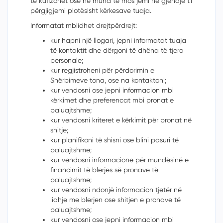
të kufizohet ose ne mund të mos jemi në gjendje t'i
përgjigjemi plotësisht kërkesave tuaja.
Informatat mblidhet drejtpërdrejt:
kur hapni një llogari, jepni informatat tuaja
t
ë
kontaktit dhe dërgoni të dhëna të tjera
personale;
kur regjistroheni për përdorimin e
Shërbimeve tona, ose na kontaktoni;
kur vendosni ose jepni informacion mbi
kërkimet dhe preferencat mbi pronat e
paluajtshme;
kur vendosni kriteret e kërkimit p
ë
r pronat n
ë
shitje;
kur planifikoni të shisni ose blini pasuri të
paluajtshme;
kur vendosni informacione për mund
ë
sin
ë
e
financimit t
ë
blerjes së pronave të
paluajtshme;
kur vendosni ndonjë informacion tjetër në
lidhje me blerjen ose shitjen e pronave të
paluajtshme;
kur vendosni ose jepni informacion mbi