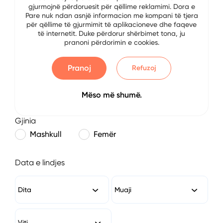
gjurmojnë përdoruesit për qëllime reklamimi. Dora e
E-mail
Pare nuk ndan asnjë informacion me kompani të tjera
për qëllime të gjurmimit të aplikacioneve dhe faqeve
të internetit. Duke përdorur shërbimet tona, ju
pranoni përdorimin e cookies.
Numri i Telefonit
Pranoj
Refuzoj
Mëso më shumë.
Gjinia
Mashkull
Femër
Data e lindjes
Dita
Muaji
Viti