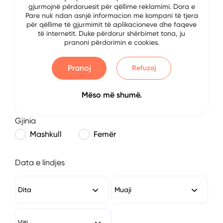
gjurmojnë përdoruesit për qëllime reklamimi. Dora e
E-mail
Pare nuk ndan asnjë informacion me kompani të tjera
për qëllime të gjurmimit të aplikacioneve dhe faqeve
të internetit. Duke përdorur shërbimet tona, ju
pranoni përdorimin e cookies.
Numri i Telefonit
Pranoj
Refuzoj
Mëso më shumë.
Gjinia
Mashkull
Femër
Data e lindjes
Dita
Muaji
Viti