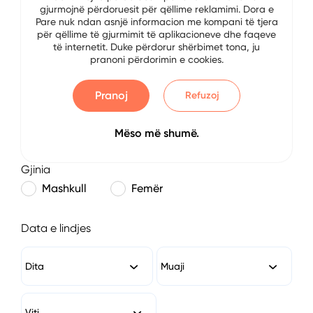
gjurmojnë përdoruesit për qëllime reklamimi. Dora e
E-mail
Pare nuk ndan asnjë informacion me kompani të tjera
për qëllime të gjurmimit të aplikacioneve dhe faqeve
të internetit. Duke përdorur shërbimet tona, ju
pranoni përdorimin e cookies.
Numri i Telefonit
Pranoj
Refuzoj
Mëso më shumë.
Gjinia
Mashkull
Femër
Data e lindjes
Dita
Muaji
Viti