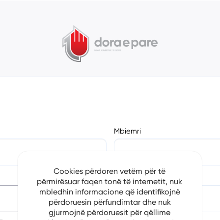
Mbiemri
Cookies përdoren vetëm për të
Numri i Telefonit
përmirësuar faqen tonë të internetit, nuk
mbledhin informacione që identifikojnë
përdoruesin përfundimtar dhe nuk
gjurmojnë përdoruesit për qëllime