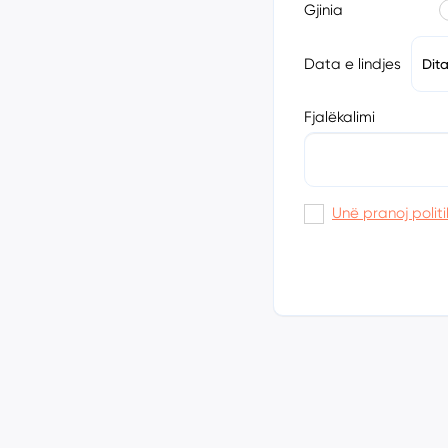
Gjinia
Data e lindjes
Dit
Fjalëkalimi
Unë pranoj politi