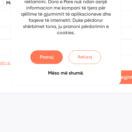
reklamimi. Dora e Pare nuk ndan asnjë
Mashkull
Femër
informacion me kompani të tjera për
qëllime të gjurmimit të aplikacioneve dhe
a
Muaji
Viti
faqeve të internetit. Duke përdorur
shërbimet tona, ju pranoni përdorimin e
cookies.
Konfirmoni fjalëkalimin
Pranoj
Refuzoj
kën e privatësisë
Mëso më shumë.
Regjis