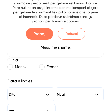
gjurmojnë përdoruesit për qëllime reklamimi. Dora e
E-mail
Pare nuk ndan asnjë informacion me kompani të tjera
për qëllime të gjurmimit të aplikacioneve dhe faqeve
të internetit. Duke përdorur shërbimet tona, ju
pranoni përdorimin e cookies.
Numri i Telefonit
Pranoj
Refuzoj
Mëso më shumë.
Gjinia
Mashkull
Femër
Data e lindjes
Dita
Muaji
Viti