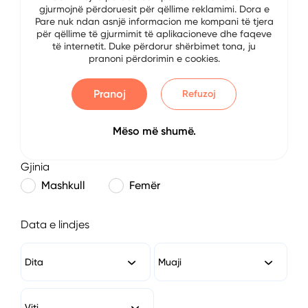
gjurmojnë përdoruesit për qëllime reklamimi. Dora e
E-mail
Pare nuk ndan asnjë informacion me kompani të tjera
për qëllime të gjurmimit të aplikacioneve dhe faqeve
të internetit. Duke përdorur shërbimet tona, ju
pranoni përdorimin e cookies.
Numri i Telefonit
Pranoj
Refuzoj
Mëso më shumë.
Gjinia
Mashkull
Femër
Data e lindjes
Dita
Muaji
Viti