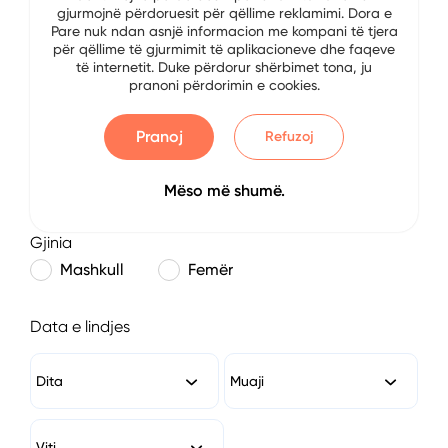
gjurmojnë përdoruesit për qëllime reklamimi. Dora e
E-mail
Pare nuk ndan asnjë informacion me kompani të tjera
për qëllime të gjurmimit të aplikacioneve dhe faqeve
të internetit. Duke përdorur shërbimet tona, ju
pranoni përdorimin e cookies.
Numri i Telefonit
Pranoj
Refuzoj
Mëso më shumë.
Gjinia
Mashkull
Femër
Data e lindjes
Dita
Muaji
Viti