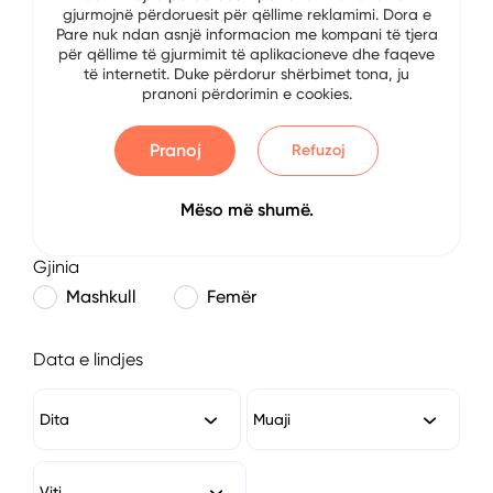
gjurmojnë përdoruesit për qëllime reklamimi. Dora e
E-mail
Pare nuk ndan asnjë informacion me kompani të tjera
për qëllime të gjurmimit të aplikacioneve dhe faqeve
të internetit. Duke përdorur shërbimet tona, ju
pranoni përdorimin e cookies.
Numri i Telefonit
Pranoj
Refuzoj
Mëso më shumë.
Gjinia
Mashkull
Femër
Data e lindjes
Dita
Muaji
Viti