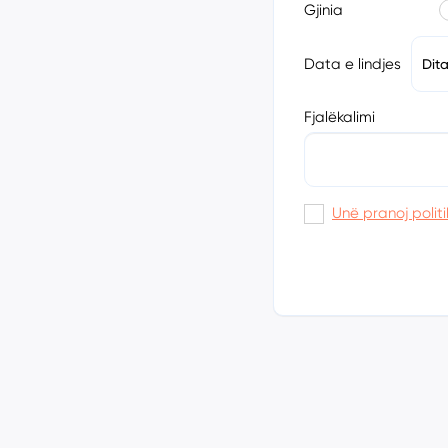
Gjinia
Data e lindjes
Dit
Fjalëkalimi
Unë pranoj politi