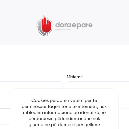
Mbiemri
Cookies përdoren vetëm për të
Numri i Telefonit
përmirësuar faqen tonë të internetit, nuk
mbledhin informacione që identifikojnë
përdoruesin përfundimtar dhe nuk
gjurmojnë përdoruesit për qëllime