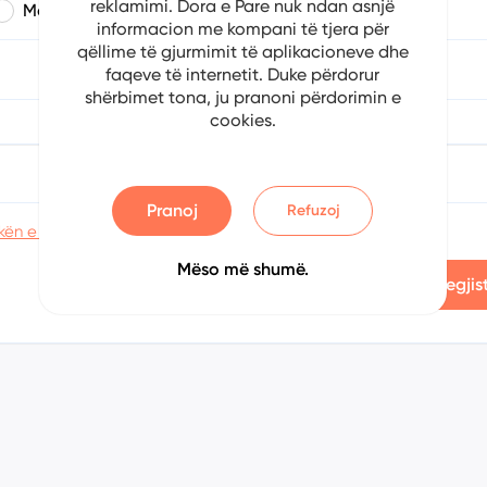
reklamimi. Dora e Pare nuk ndan asnjë
Mashkull
Femër
informacion me kompani të tjera për
qëllime të gjurmimit të aplikacioneve dhe
a
Muaji
Viti
faqeve të internetit. Duke përdorur
shërbimet tona, ju pranoni përdorimin e
cookies.
Konfirmoni fjalëkalimin
Pranoj
Refuzoj
kën e privatësisë
Mëso më shumë.
Regjis